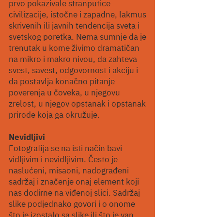
prvo pokazivale stranputice
civilizacije, istočne i zapadne, lakmus
skrivenih ili javnih tendencija sveta i
svetskog poretka. Nema sumnje da je
trenutak u kome živimo dramatičan
na mikro i makro nivou, da zahteva
svest, savest, odgovornost i akciju i
da postavlja konačno pitanje
poverenja u čoveka, u njegovu
zrelost, u njegov opstanak i opstanak
prirode koja ga okružuje.
Nevidljivi
Fotografija se na isti način bavi
vidljivim i nevidljivim. Često je
naslućeni, misaoni, nadograđeni
sadržaj i značenje onaj element koji
nas dodirne na viđenoj slici. Sadržaj
slike podjednako govori i o onome
što je izostalo sa slike ili što je van