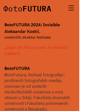
FUTURA
Фoto
Ф
otoFUTURA
2024: Invisible
Aleksandar Kostić
,
umetnički direktor festivala
„Odpri oči.
Putuj z nami. K novi luči.”
(Laibach)
Ф
otoFUTURA
Ф
otoFutura, festival fotografije i
proširenih fotografskih medija,
osnovan je od vodećih
visokoškolskih ustanova u ovoj
oblasti u Srbiji, Fakulteta dramskih
umetnosti i Fakulteta primenjenih
umetnosti u Beogradu.