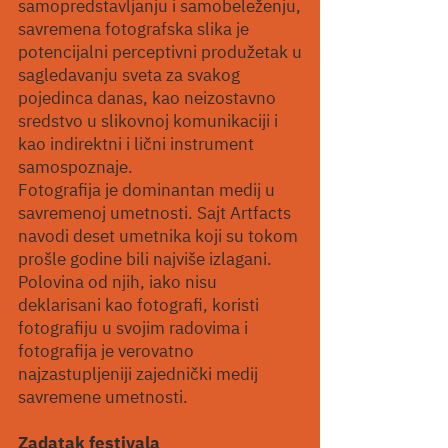
samopredstavljanju i samobeleženju,
savremena fotografska slika je
potencijalni perceptivni produžetak u
sagledavanju sveta za svakog
pojedinca danas, kao neizostavno
sredstvo u slikovnoj komunikaciji i
kao indirektni i lični instrument
samospoznaje.
Fotografija je dominantan medij u
savremenoj umetnosti. Sajt Artfacts
navodi deset umetnika koji su tokom
prošle godine bili najviše izlagani.
Polovina od njih, iako nisu
deklarisani kao fotografi, koristi
fotografiju u svojim radovima i
fotografija je verovatno
najzastupljeniji zajednički medij
savremene umetnosti.
Zadatak festivala