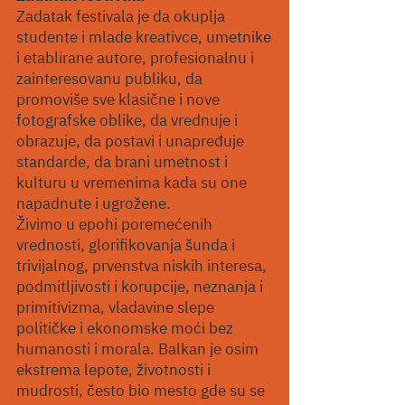
Zadatak festivala je da okuplja
studente i mlade kreativce, umetnike
i etablirane autore, profesionalnu i
zainteresovanu publiku, da
promoviše sve klasične i nove
fotografske oblike, da vrednuje i
obrazuje, da postavi i unapređuje
standarde, da brani umetnost i
kulturu u vremenima kada su one
napadnute i ugrožene.
Živimo u epohi poremećenih
vrednosti, glorifikovanja šunda i
trivijalnog, prvenstva niskih interesa,
podmitljivosti i korupcije, neznanja i
primitivizma, vladavine slepe
političke i ekonomske moći bez
humanosti i morala. Balkan je osim
ekstrema lepote, životnosti i
mudrosti, često bio mesto gde su se