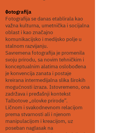
Ф
otografija
Fotografija se danas etablirala kao
važna kulturna, umetnička i socijalna
oblast i kao značajno
komunikacijsko i medijsko polje u
stalnom razvijanju.
Savremena fotografija je promenila
svoju prirodu, sa novim tehničkim i
konceptualnim alatima oslobođena
je konvencija zanata i postaje
kreirana intermedijalna slika širokih
mogućnosti izraza. Istovremeno, ona
zadržava i pređašnji kontekst
Talbotove „olovke prirode”.
Ličnom i svakodnevnom relacijom
prema stvarnosti ali i njenom
manipulacijom i kreacijom, uz
poseban naglasak na