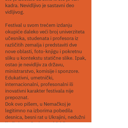
kadra. Nevidljivo je sastavni deo
vidljivog.
Festival u svom trećem izdanju
okupiće daleko veći broj univerziteta
učesnika, studenata i profesora iz
različitih zemalja i predstaviti dve
nove oblasti, foto-knjigu i pokretnu
sliku u kontekstu statične slike. Ipak,
ostao je nevidljiv za državu,
ministrarstvo, komisije i sponzore.
Edukativni, umetnički,
internacionalni, profesonalni ili
inovativni karakter festivala nije
prepoznat.
Dok ovo pišem, u Nemačkoj je
legitimno na izborima pobedila
desnica, besni rat u Ukrajini, nedužni
ljudi ginu u Gazi, a nad Srbijom se