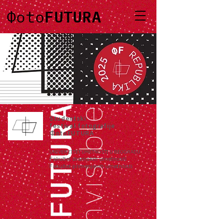
FUTURA
Фoto
Studentski
festival fotografije
ФotoFUTURA
UNIVERZITET UMETNOSTI U BEOGRADU
Fakultet dramskih umetnosti
Fakultet primenjenih umetnosti